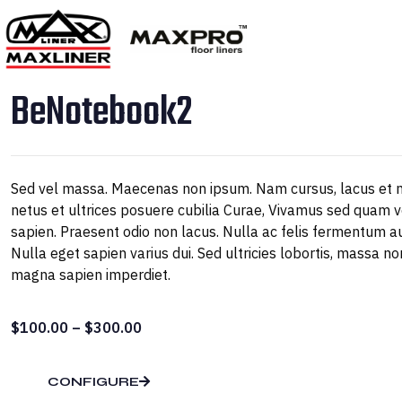
BeNotebook2
Sed vel massa. Maecenas non ipsum. Nam cursus, lacus et n
netus et ultrices posuere cubilia Curae, Vivamus sed quam ve
sapien. Praesent odio non lacus. Nulla ac felis fermentum a
Nulla eget sapien varius dui. Sed ultricies lobortis, massa no
magna sapien imperdiet.
Price
$
100.00
–
$
300.00
range:
$100.00
CONFIGURE
through