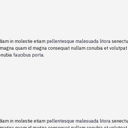
 diam in molestie etiam
pellentesque malesuada litora
senectu
cus magna quam id magna consequat nullam conubia et volutpa
conubia
faucibus porta
.
 diam in molestie etiam
pellentesque malesuada litora
senectu
cus magna quam id magna consequat nullam conubia et volutpa