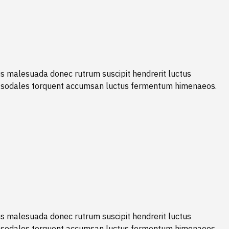
s malesuada donec rutrum suscipit hendrerit luctus
t sodales torquent accumsan luctus fermentum himenaeos.
s malesuada donec rutrum suscipit hendrerit luctus
t sodales torquent accumsan luctus fermentum himenaeos.