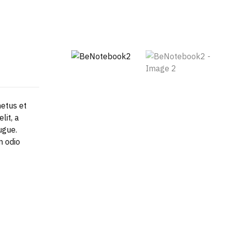
etus et
lit, a
ugue.
n odio