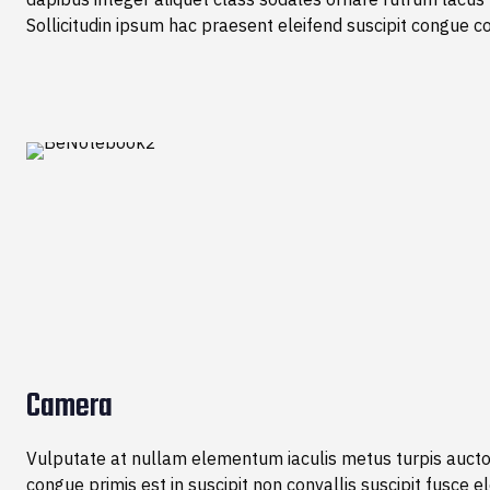
Sollicitudin ipsum hac praesent eleifend suscipit congue 
Camera
Vulputate at nullam elementum iaculis metus turpis auct
congue primis est in suscipit non convallis suscipit fusce e