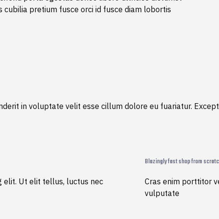
cubilia pretium fusce orci id fusce diam lobortis
erit in voluptate velit esse cillum dolore eu fuariatur. Except
Blazingly fast shop from scrat
lit. Ut elit tellus, luctus nec
Cras enim porttitor ve
vulputate