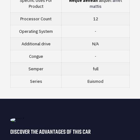
Specific Uses For
Neque aenean
aliquet
amet
Product
mattis
Processor Count
12
Operating System
-
Additional drive
N/A
Congue
-
Semper
full
Series
Euismod
DISCOVER THE ADVANTAGES OF THIS CAR