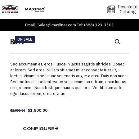
Download
Catalog
Email:
Sales@maxliner.com
Tel:
(888) 323-3301
BeTV
ON SALE
Sed accumsan et, eros. Fusce in lacus sagittis ultricies. Donec
at lorem. Sed eros. Nullam sit amet mi at consectetuer ut,
lectus. Vivamus nec nunc venenatis augue a arcu. Duis non nunc.
Sed metus nisl pellentesque vel, accumsan rutrum, enim luctus
orci, id enim. Nunc tristique mauris quis orci. Vestibulum ante
eget lacus lorem, ornare vitae.
Original
Current
$
1,800.00
$
2,000.00
price
price
was:
is:
$2,000.00.
$1,800.00.
CONFIGURE