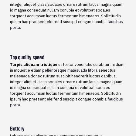
integer aliquet class sodales ornare rutrum lacus magna quam
id magna consequat nullam conubia et volutpat sodales
torquent accumsan luctus fermentum himenaeos. Sollicitudin
ipsum hac praesent eleifend suscipit congue conubia
faucibus
porta
.
Top quality speed
Turpis aliquam tristique
ut tortor venenatis curabitur mi diam
in molestie etiam
pellentesque malesuada litora
senectus
malesuada donec rutrum suscipit hendrerit luctus dapibus
integer aliquet class sodales ornare rutrum lacus magna quam
id magna consequat nullam conubia et volutpat sodales
torquent accumsan luctus fermentum himenaeos. Sollicitudin
ipsum hac praesent eleifend suscipit congue conubia
faucibus
porta
.
Battery
Laboris nisi ut aliquip ex ea commodo consequor in